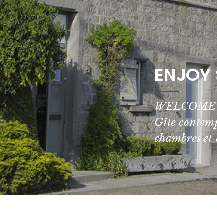
ENJOY
WELCOME A 
Gîte contemp
chambres et 8