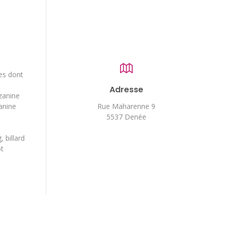
es dont
Adresse
zanine
anine
Rue Maharenne 9
5537 Denée
 billard
t