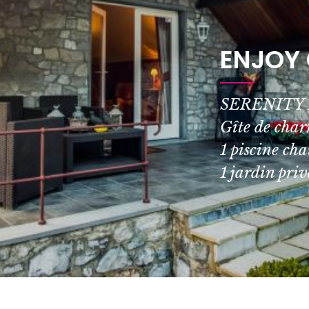
ENJOY
SERENITY H
Gîte de char
1 piscine cha
1 jardin priv