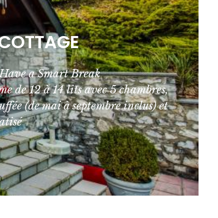
 COTTAGE
ave a Smart Break
me de 12 à 14 lits avec 5 chambres,
uffée (de mai à septembre inclus) et
atisé