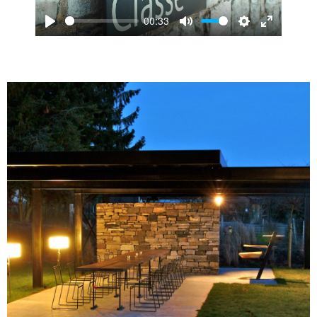
00:33
Play
Mute
Settings
Enter
fullscreen